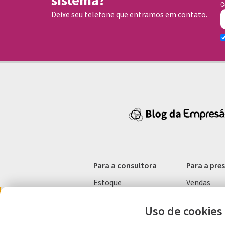
sistema?
C
Deixe seu telefone que entramos em contato.
Para a consultora
Para a pre
Estoque
Vendas
Vendas
Gestão
Marcas
Marketing
Uso de cookies
Gestão
MEI