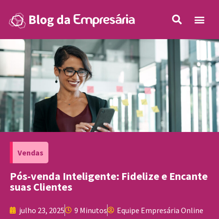
Vendas
Pós-venda Inteligente: Fidelize e Encante
suas Clientes
julho 23, 2025
9 Minutos
Equipe Empresária Online